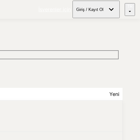
TR
İşverenler için
Giriş / Kayıt Ol
Yeni