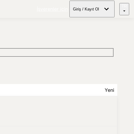
TR
İşverenler için
Giriş / Kayıt Ol
Yeni