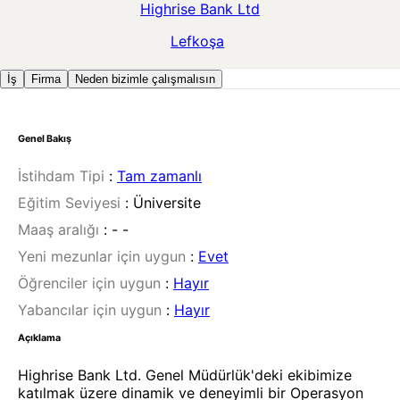
Highrise Bank Ltd
Lefkoşa
İş
Firma
Neden bizimle çalışmalısın
Genel Bakış
İstihdam Tipi
:
Tam zamanlı
Eğitim Seviyesi
:
Üniversite
Maaş aralığı
:
- -
Yeni mezunlar için uygun
:
Evet
Öğrenciler için uygun
:
Hayır
Yabancılar için uygun
:
Hayır
Açıklama
Highrise Bank Ltd. Genel Müdürlük'deki ekibimize
katılmak üzere dinamik ve deneyimli bir Operasyon