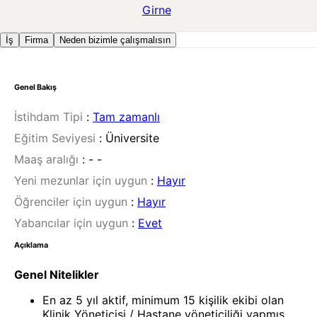
Girne
İş
Firma
Neden bizimle çalışmalısın
Genel Bakış
İstihdam Tipi
:
Tam zamanlı
Eğitim Seviyesi
:
Üniversite
Maaş aralığı
:
- -
Yeni mezunlar için uygun
:
Hayır
Öğrenciler için uygun
:
Hayır
Yabancılar için uygun
:
Evet
Açıklama
Genel Nitelikler
En az 5 yıl aktif, minimum 15 kişilik ekibi olan
Klinik Yöneticisi / Hastane yöneticiliği yapmış,