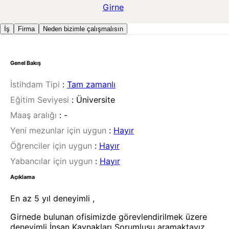
Girne
İş
Firma
Neden bizimle çalışmalısın
Genel Bakış
İstihdam Tipi
:
Tam zamanlı
Eğitim Seviyesi
:
Üniversite
Maaş aralığı
:
-
Yeni mezunlar için uygun
:
Hayır
Öğrenciler için uygun
:
Hayır
Yabancılar için uygun
:
Hayır
Açıklama
En az 5 yıl deneyimli ,
Girnede bulunan ofisimizde görevlendirilmek üzere
deneyimli İnsan Kaynakları Sorumlusu aramaktayız.