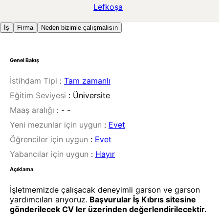
Lefkoşa
İş
Firma
Neden bizimle çalışmalısın
Genel Bakış
İstihdam Tipi
:
Tam zamanlı
Eğitim Seviyesi
:
Üniversite
Maaş aralığı
:
- -
Yeni mezunlar için uygun
:
Evet
Öğrenciler için uygun
:
Evet
Yabancılar için uygun
:
Hayır
Açıklama
İşletmemizde çalışacak deneyimli garson ve garson
yardımcıları arıyoruz.
Başvurular İş Kıbrıs sitesine
gönderilecek CV ler üzerinden değerlendirilecektir.