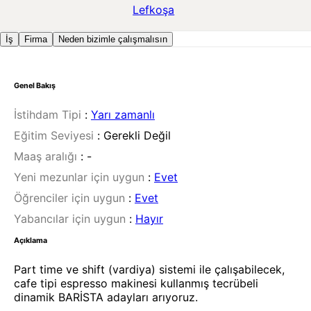
Lefkoşa
İş
Firma
Neden bizimle çalışmalısın
Genel Bakış
İstihdam Tipi
:
Yarı zamanlı
Eğitim Seviyesi
:
Gerekli Değil
Maaş aralığı
:
-
Yeni mezunlar için uygun
:
Evet
Öğrenciler için uygun
:
Evet
Yabancılar için uygun
:
Hayır
Açıklama
Part time ve shift (vardiya) sistemi ile çalışabilecek,
cafe tipi espresso makinesi kullanmış tecrübeli
dinamik BARİSTA adayları arıyoruz.