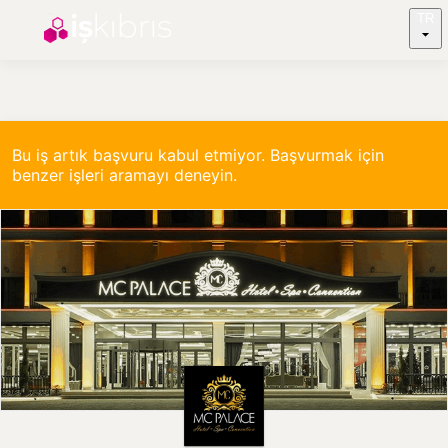
TR
Bu iş artık başvuru kabul etmiyor. Başvurmak için
benzer işleri aramayı deneyin.