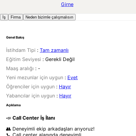
Girne
İş
Firma
Neden bizimle çalışmalısın
Genel Bakış
İstihdam Tipi
:
Tam zamanlı
Eğitim Seviyesi
:
Gerekli Değil
Maaş aralığı
:
-
Yeni mezunlar için uygun
:
Evet
Öğrenciler için uygun
:
Hayır
Yabancılar için uygun
:
Hayır
Açıklama
📣
Call Center İş İlanı
👥 Deneyimli ekip arkadaşları arıyoruz!
📞 Call center alanında deneyimli,