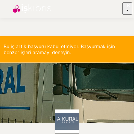
TR
Bu iş artık başvuru kabul etmiyor. Başvurmak için
benzer işleri aramayı deneyin.