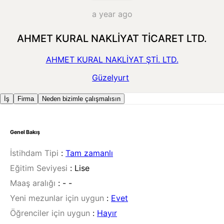
a year ago
AHMET KURAL NAKLİYAT TİCARET LTD.
AHMET KURAL NAKLİYAT ŞTİ. LTD.
Güzelyurt
İş
Firma
Neden bizimle çalışmalısın
Genel Bakış
İstihdam Tipi
:
Tam zamanlı
Eğitim Seviyesi
:
Lise
Maaş aralığı
:
- -
Yeni mezunlar için uygun
:
Evet
Öğrenciler için uygun
:
Hayır