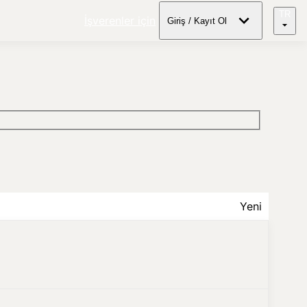
TR
İşverenler için
Giriş / Kayıt Ol
Yeni