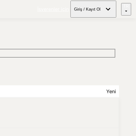
TR
İşverenler için
Giriş / Kayıt Ol
Yeni