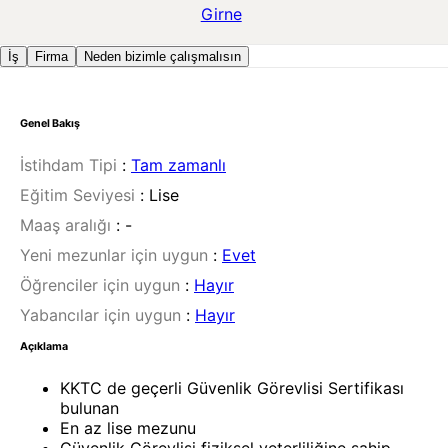
Girne
İş
Firma
Neden bizimle çalışmalısın
Genel Bakış
İstihdam Tipi
:
Tam zamanlı
Eğitim Seviyesi
:
Lise
Maaş aralığı
:
-
Yeni mezunlar için uygun
:
Evet
Öğrenciler için uygun
:
Hayır
Yabancılar için uygun
:
Hayır
Açıklama
KKTC de geçerli Güvenlik Görevlisi Sertifikası
bulunan
En az lise mezunu