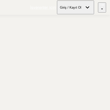
TR
İşverenler için
Giriş / Kayıt Ol