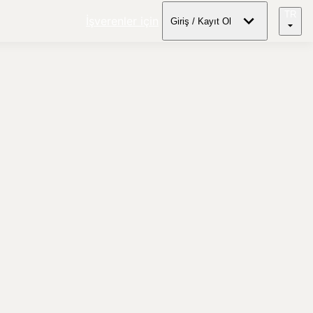
TR
İşverenler için
Giriş / Kayıt Ol