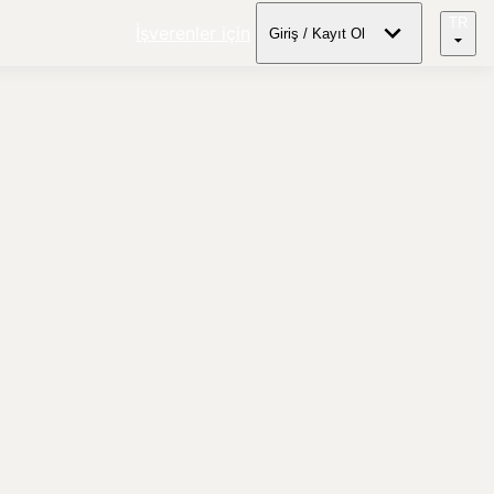
TR
İşverenler için
Giriş / Kayıt Ol