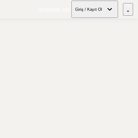
TR
İşverenler için
Giriş / Kayıt Ol