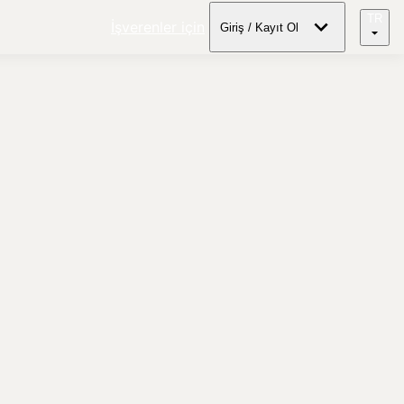
TR
İşverenler için
Giriş / Kayıt Ol